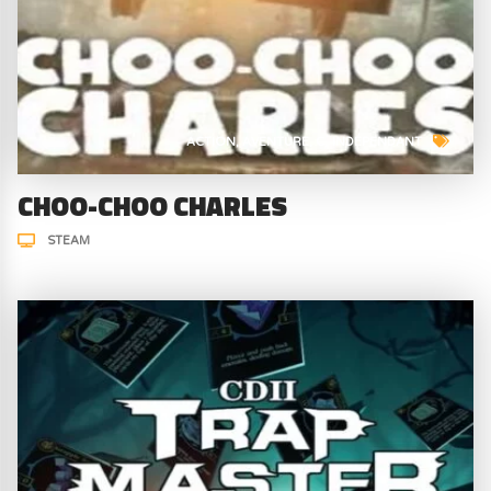
ACTION
AVENTURE
C
INDÉPENDANT
CHOO-CHOO CHARLES
STEAM