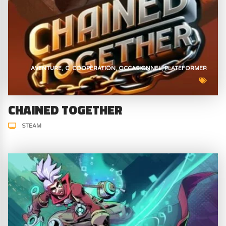
AVENTURE
C
COOPÉRATION
OCCASIONNEL
PLATEFORMER
CHAINED TOGETHER
STEAM