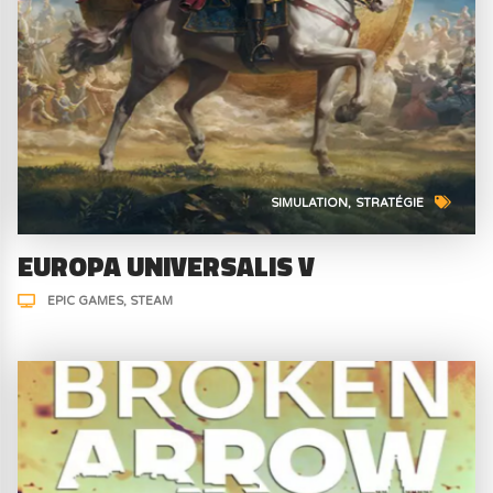
SIMULATION
STRATÉGIE
EUROPA UNIVERSALIS V
EPIC GAMES
STEAM