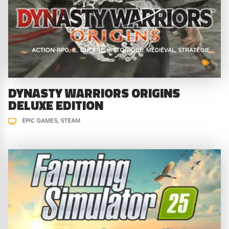
ACTION-RPG
B
GUERRE
HISTORIQUE
MÉDIÉVAL
STRATÉGIE
DYNASTY WARRIORS ORIGINS
DELUXE EDITION
EPIC GAMES
STEAM