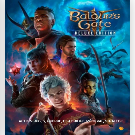
ACTION-RPG
B
GUERRE
HISTORIQUE
MÉDIÉVAL
STRATÉGIE