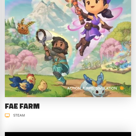
ACTION
F
RPG
SIMULATION
FAE FARM
STEAM