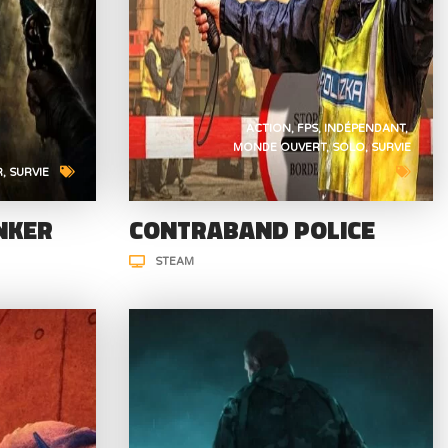
ACTION
FPS
INDÉPENDANT
MONDE OUVERT
SOLO
SURVIE
R
SURVIE
NKER
CONTRABAND POLICE
STEAM