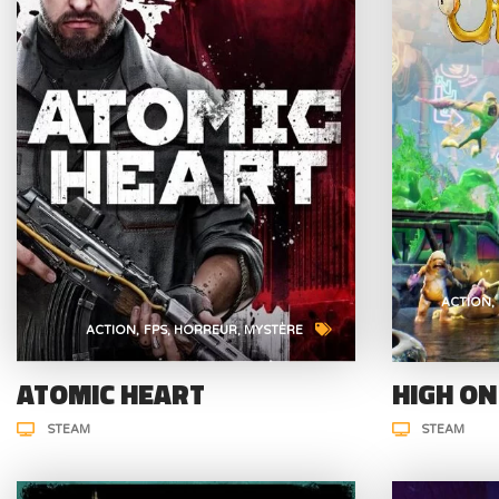
ACTION
ACTION
FPS
HORREUR
MYSTÈRE
ATOMIC HEART
HIGH ON
STEAM
STEAM