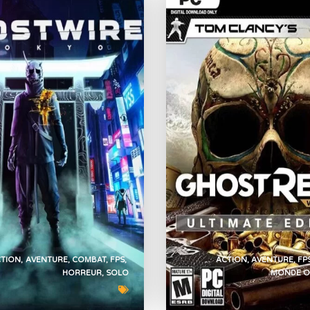
CTION
AVENTURE
COMBAT
FPS
ACTION
AVENTURE
FP
HORREUR
SOLO
MONDE O