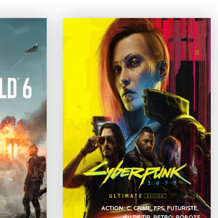
ACTION
C
CRIME
FPS
FUTURISTE
JEU DE TIR
RETRO
ROBOTS