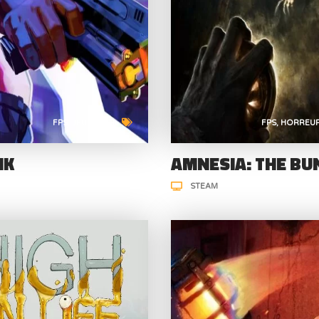
FPS
JEU DE TIR
FPS
HORREU
NK
AMNESIA: THE BU
STEAM