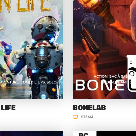
ACTION
BAC À SABLE
AVENTURE
COMÉDIE
FPS
SOLO
INDÉPENDANT
SO
 LIFE
BONELAB
STEAM