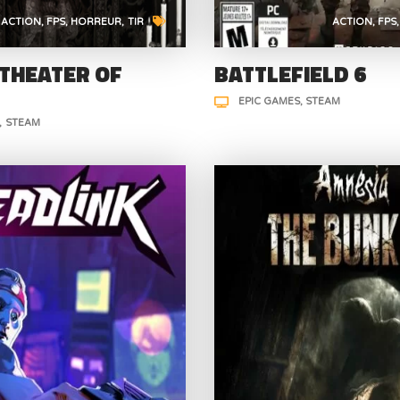
ACTION
FPS
HORREUR
TIR
ACTION
FPS
 THEATER OF
BATTLEFIELD 6
EPIC GAMES
STEAM
STEAM