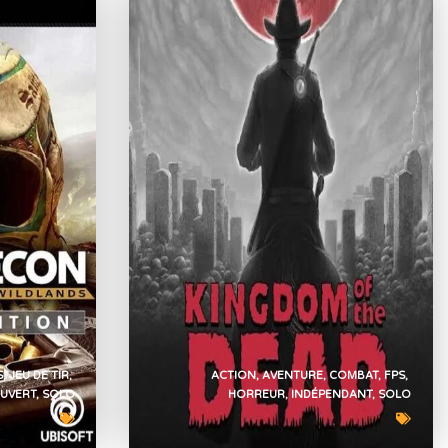
S
JEU DE TIR
ACTION
AVENTURE
COMBAT
FPS
UVERT
SOLO
HORREUR
INDÉPENDANT
SOLO