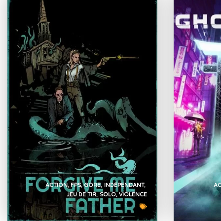
ACTION
FPS
GORE
INDÉPENDANT
A
JEU DE TIR
SOLO
VIOLENCE