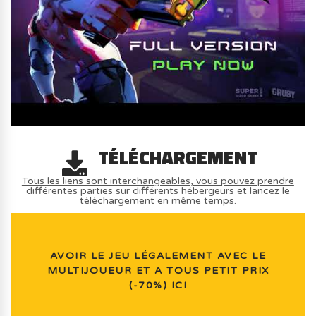
TÉLÉCHARGEMENT
Tous les liens sont interchangeables, vous pouvez prendre
différentes parties sur différents hébergeurs et lancez le
téléchargement en même temps.
AVOIR LE JEU LÉGALEMENT AVEC LE
MULTIJOUEUR ET A TOUS PETIT PRIX
(-70%) ICI