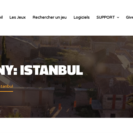
il
Les Jeux
Rechercher un jeu
Logiciels
SUPPORT
Giv
Y: ISTANBUL
stanbul