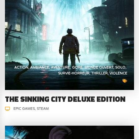
ACTION
AMBIANCE
AVENTURE
GORE
MONDE OUVERT
SOLO
SURVIE-HORREUR
THRILLER
VIOLENCE
THE SINKING CITY DELUXE EDITION
EPIC GAMES
STEAM