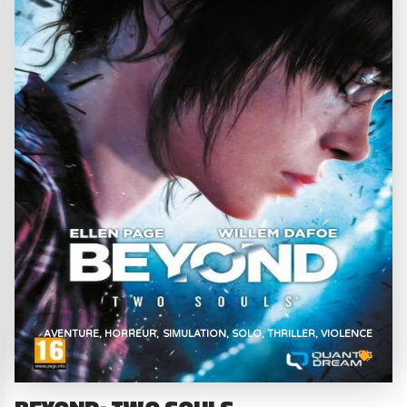
AVENTURE
HORREUR
SIMULATION
SOLO
THRILLER
VIOLENCE