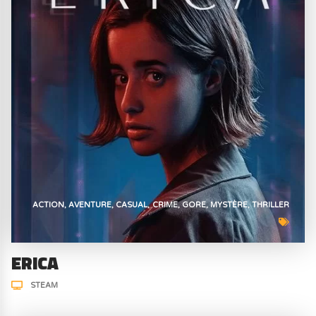
ACTION
AVENTURE
CASUAL
CRIME
GORE
MYSTÈRE
THRILLER
ERICA
STEAM