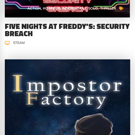
ACTION
HORREUR
INDÉPENDANT
SOLO
THRILLER
FIVE NIGHTS AT FREDDY’S: SECURITY
BREACH
STEAM