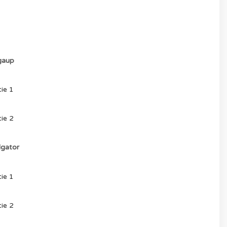
aup
ie 1
ie 2
gator
ie 1
ie 2