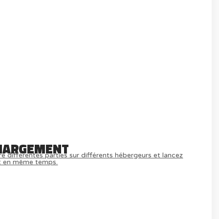
HARGEMENT
e différentes parties sur différents hébergeurs et lancez
t en même temps.
MULTIJOUEUR ET A TOUS PETIT PRIX
) ICI