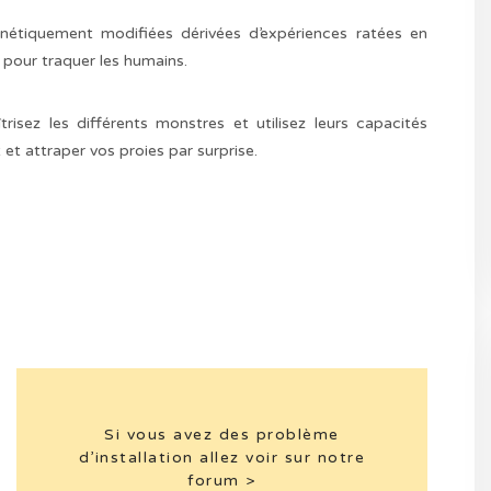
nétiquement modifiées dérivées d’expériences ratées en
 pour traquer les humains.
risez les différents monstres et utilisez leurs capacités
et attraper vos proies par surprise.
Si vous avez des problème
d’installation allez voir sur notre
forum >