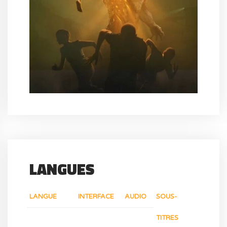
LANGUES
LANGUE
INTERFACE
AUDIO
SOUS-
TITRES