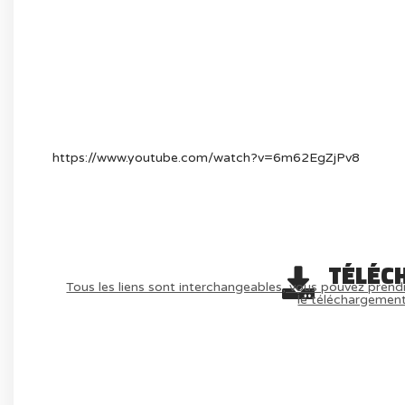
https://www.youtube.com/watch?v=6m62EgZjPv8
TÉLÉC
Tous les liens sont interchangeables, vous pouvez prendr
le téléchargemen
AVOIR LE JEU LÉGALEMENT AVEC LE 
(-70%