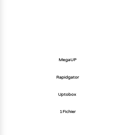
AVOIR LE JEU LÉGALEMENT AVEC LE
MULTIJOUEUR ET A TOUS PETIT PRIX
(-70%) ICI
MegaUP
Rapidgator
Uptobox
1Fichier