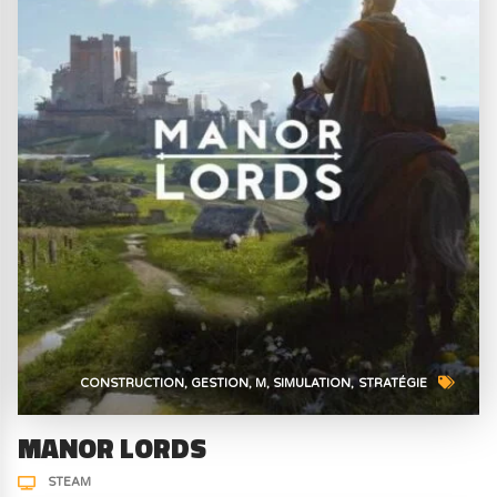
CONSTRUCTION
GESTION
M
SIMULATION
STRATÉGIE
MANOR LORDS
STEAM