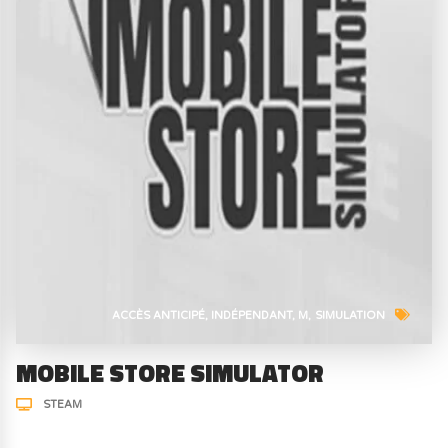
ACCÈS ANTICIPÉ
INDÉPENDANT
M
SIMULATION
MOBILE STORE SIMULATOR
STEAM