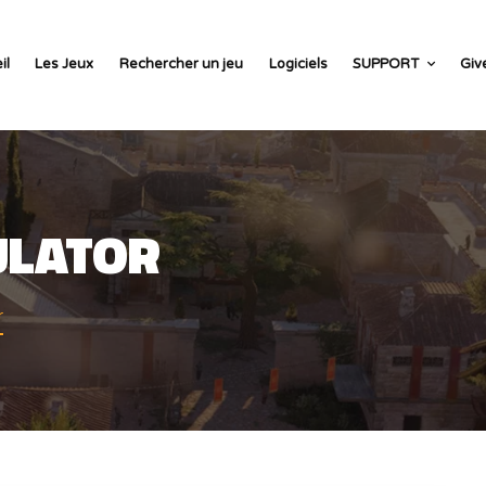
il
Les Jeux
Rechercher un jeu
Logiciels
SUPPORT
Giv
ULATOR
r