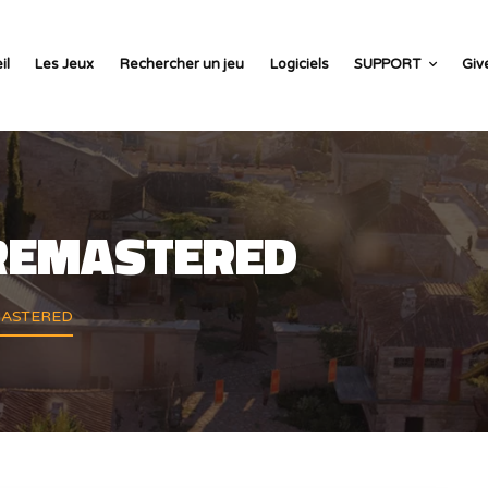
il
Les Jeux
Rechercher un jeu
Logiciels
SUPPORT
Giv
 REMASTERED
MASTERED