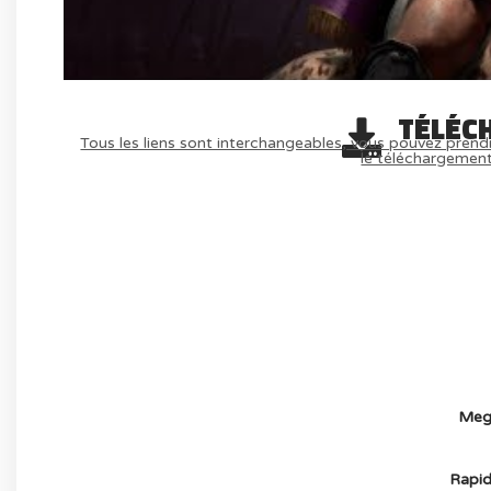
TÉLÉC
Tous les liens sont interchangeables, vous pouvez prendr
le téléchargemen
AVOIR LE JEU LÉGALEMENT AVEC LE 
(-70%
Meg
Rapid