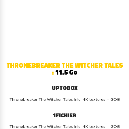
AVOIR LE JEU LÉGALEMENT AVEC LE
MULTIJOUEUR ET A TOUS PETIT PRIX
(-70%) ICI
THRONEBREAKER THE WITCHER TALES
:
11.5 Go
UPTOBOX
Thronebreaker The Witcher Tales Inlc. 4K textures – GOG
1FICHIER
Thronebreaker The Witcher Tales Inlc. 4K textures – GOG