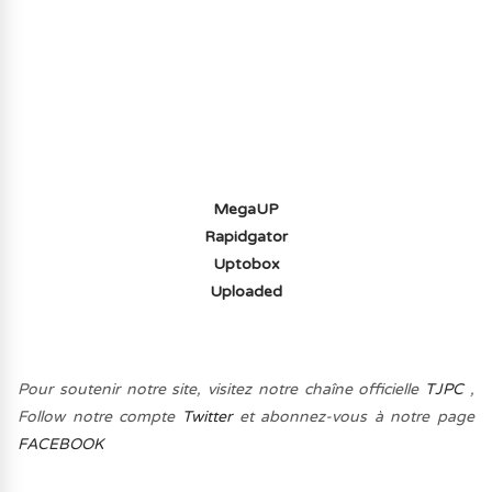
AVOIR LE JEU LÉGALEMENT AVEC LE
MULTIJOUEUR ET A TOUS PETIT PRIX
(-70%) ICI
MegaUP
Rapidgator
Uptobox
Uploaded
Pour soutenir notre site, visitez notre chaîne officielle
TJPC
,
Follow notre compte
Twitter
et abonnez-vous à notre page
FACEBOOK