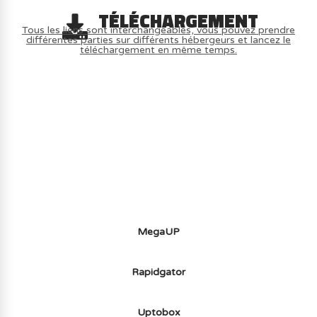
TÉLÉCHARGEMENT
Tous les liens sont interchangeables, vous pouvez prendre
différentes parties sur différents hébergeurs et lancez le
téléchargement en même temps.
AVOIR LE JEU LÉGALEMENT AVEC LE
MULTIJOUEUR ET A TOUS PETIT PRIX
(-70%) ICI
MegaUP
Rapidgator
Uptobox