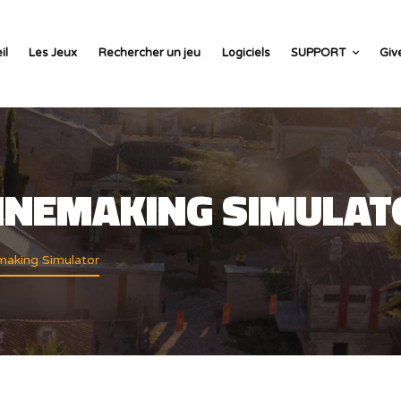
il
Les Jeux
Rechercher un jeu
Logiciels
SUPPORT
Giv
INEMAKING SIMULAT
aking Simulator