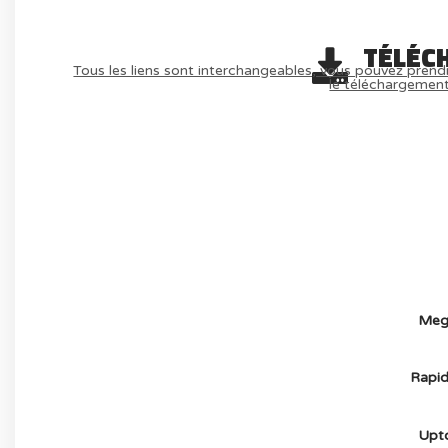
TÉLÉC
Tous les liens sont interchangeables, vous pouvez prendr
le téléchargemen
AVOIR LE JEU LÉGALEMENT AVEC LE 
(-70%
Meg
Rapid
Upt