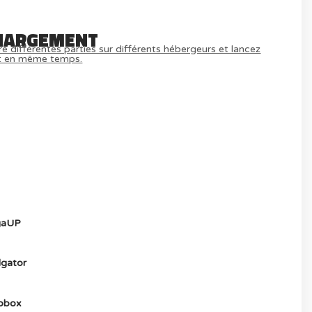
HARGEMENT
e différentes parties sur différents hébergeurs et lancez
t en même temps.
MULTIJOUEUR ET A TOUS PETIT PRIX
) ICI
aUP
gator
obox