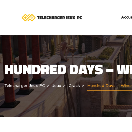
Accue
HUNDRED DAYS – W
Telecharger-Jeux PC
Jeux
Crack
Hundred Days – Winem