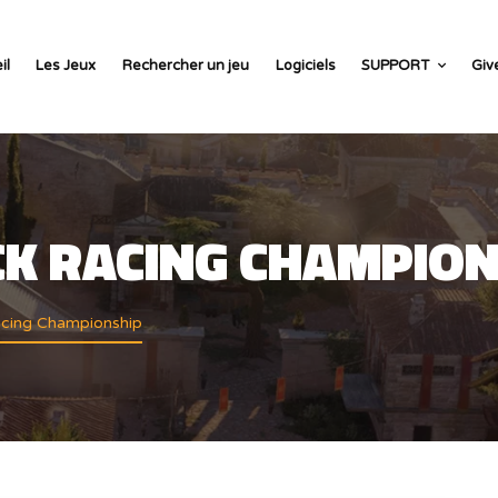
il
Les Jeux
Rechercher un jeu
Logiciels
SUPPORT
Giv
CK RACING CHAMPIO
acing Championship