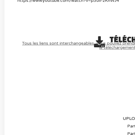
https://www.youtube.com/watch?v=p3uv-zKnWJ4
TÉLÉC
Tous les liens sont interchangeables, vous pouvez prendr
le téléchargemen
AVOIR LE JEU LÉGALEMENT AVEC LE 
(-70%
UPLO
Part
Part