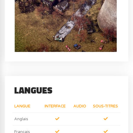
LANGUES
LANGUE
INTERFACE
AUDIO
SOUS-TITRES
Anglais
Français