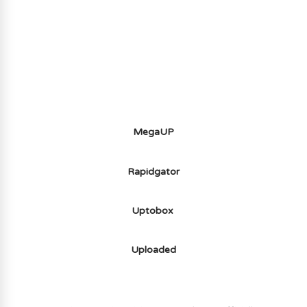
AVOIR LE JEU LÉGALEMENT AVEC LE
MULTIJOUEUR ET A TOUS PETIT PRIX
(-70%) ICI
MegaUP
Rapidgator
Uptobox
Uploaded