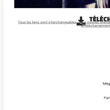
TÉLÉC
Tous les liens sont interchangeables, vous pouvez prendr
le téléchargemen
AVOIR LE JEU LÉGALEMENT AVEC LE 
(-70%
Meg
Part