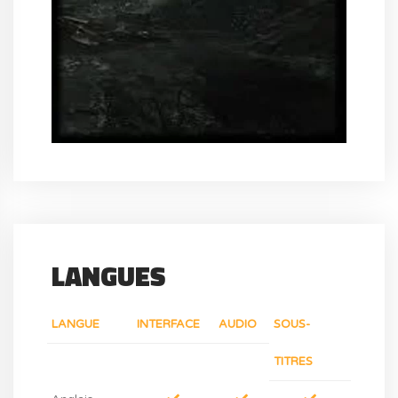
LANGUES
LANGUE
INTERFACE
AUDIO
SOUS-
TITRES