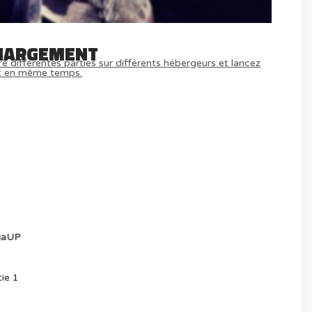
HARGEMENT
e différentes parties sur différents hébergeurs et lancez
t en même temps.
MULTIJOUEUR ET A TOUS PETIT PRIX
) ICI
aUP
ie 1