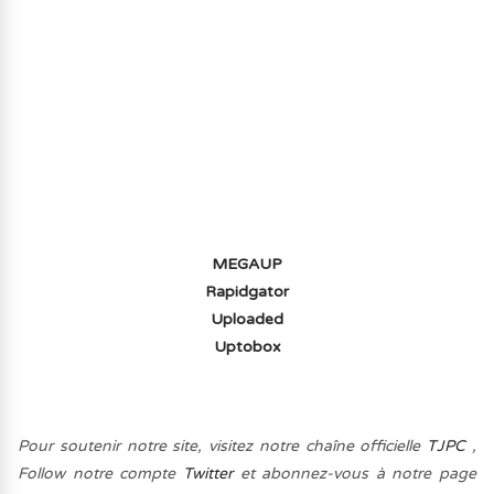
AVOIR LE JEU LÉGALEMENT AVEC LE
MULTIJOUEUR ET A TOUS PETIT PRIX
(-70%) ICI
MEGAUP
Rapidgator
Uploaded
Uptobox
Pour soutenir notre site, visitez notre chaîne officielle
TJPC
,
Follow notre compte
Twitter
et abonnez-vous à notre page