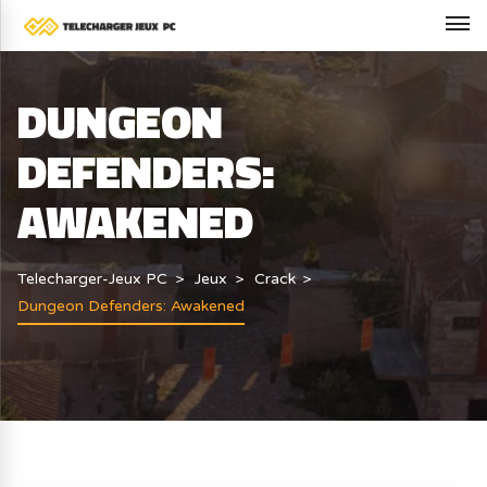
DUNGEON
DEFENDERS:
AWAKENED
Telecharger-Jeux PC
Jeux
Crack
Dungeon Defenders: Awakened