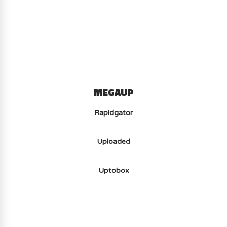
(-70%) ICI
MEGAUP
Rapidgator
Uploaded
Uptobox