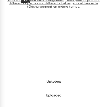
différentes parties sur différents hébergeurs et lancez le
téléchargement en même temps.
AVOIR LE JEU LÉGALEMENT AVEC LE
MULTIJOUEUR ET A TOUS PETIT PRIX
(-70%) ICI
Uptobox
Uploaded