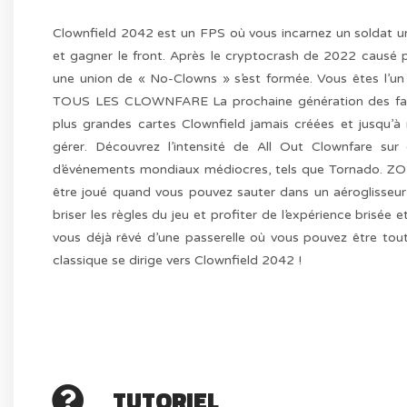
Clownfield 2042 est un FPS où vous incarnez un soldat un
et gagner le front. Après le cryptocrash de 2022 causé p
une union de « No-Clowns » s’est formée. Vous êtes l’un 
TOUS LES CLOWNFARE La prochaine génération des favor
plus grandes cartes Clownfield jamais créées et jusqu’
gérer. Découvrez l’intensité de All Out Clownfare sur
d’événements mondiaux médiocres, tels que Tornado. ZON
être joué quand vous pouvez sauter dans un aéroglisseur 
briser les règles du jeu et profiter de l’expérience bri
vous déjà rêvé d’une passerelle où vous pouvez être tout
classique se dirige vers Clownfield 2042 !
TUTORIEL