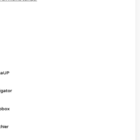
MULTIJOUEUR ET A TOUS PETIT PRIX
) ICI
aUP
gator
obox
hier