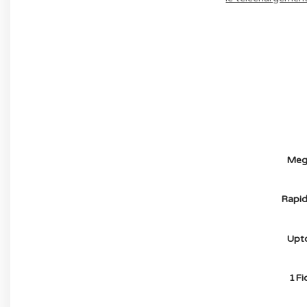
AVOIR LE JEU LÉGALEMENT AVEC LE 
(-70%
Meg
Rapid
Upt
1Fic