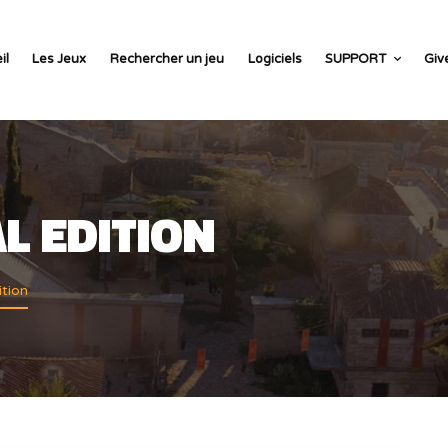
il
Les Jeux
Rechercher un jeu
Logiciels
SUPPORT
Giv
L EDITION
ition