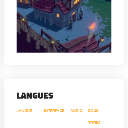
LANGUES
LANGUE
INTERFACE
AUDIO
SOUS-
TITRES