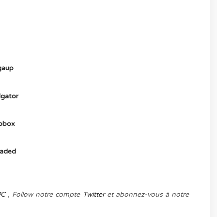
) ICI
aup
gator
obox
aded
PC
, Follow notre compte
Twitter
et abonnez-vous à notre