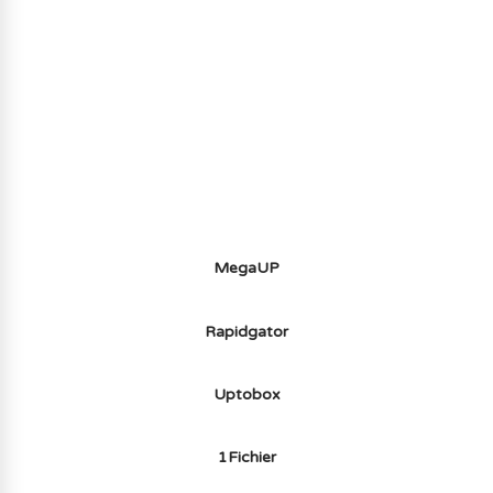
AVOIR LE JEU LÉGALEMENT AVEC LE
MULTIJOUEUR ET A TOUS PETIT PRIX
(-70%) ICI
MegaUP
Rapidgator
Uptobox
1Fichier