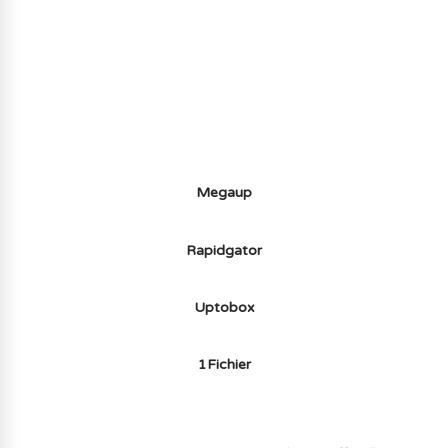
AVOIR LE JEU LÉGALEMENT AVEC LE
MULTIJOUEUR ET A TOUS PETIT PRIX
(-70%) ICI
Megaup
Rapidgator
Uptobox
1Fichier