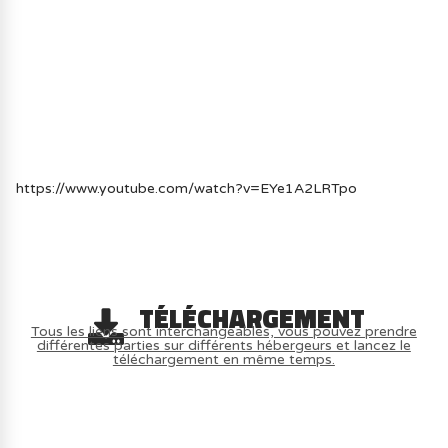
https://www.youtube.com/watch?v=EYe1A2LRTpo
TÉLÉCHARGEMENT
Tous les liens sont interchangeables, vous pouvez prendre
différentes parties sur différents hébergeurs et lancez le
téléchargement en même temps.
AVOIR LE JEU LÉGALEMENT AVEC LE