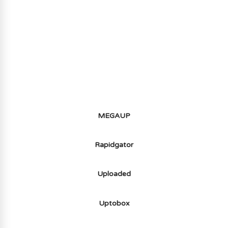
AVOIR LE JEU LÉGALEMENT AVEC LE
MULTIJOUEUR ET A TOUS PETIT PRIX
(-70%) ICI
MEGAUP
Rapidgator
Uploaded
Uptobox