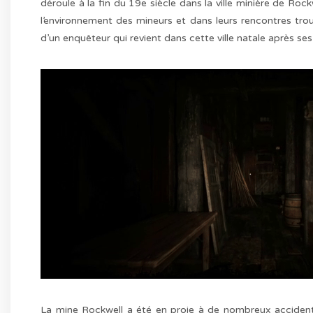
déroule à la fin du 19e siècle dans la ville minière de R
l’environnement des mineurs et dans leurs rencontres tr
d’un enquêteur qui revient dans cette ville natale après se
La mine Rockwell a été en proie à de nombreux accidents, 