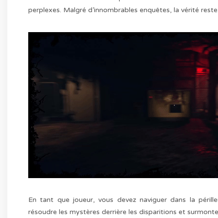
perplexes. Malgré d’innombrables enquêtes, la vérité reste 
En tant que joueur, vous devez naviguer dans la péril
résoudre les mystères derrière les disparitions et surmonte