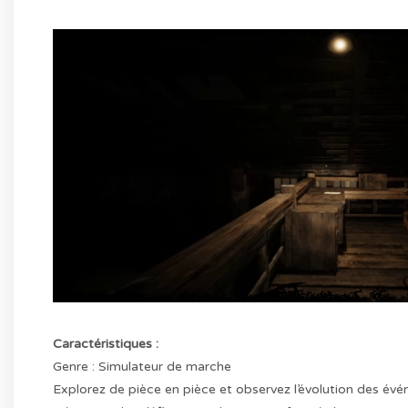
Caractéristiques :
Genre : Simulateur de marche
Explorez de pièce en pièce et observez l’évolution des év