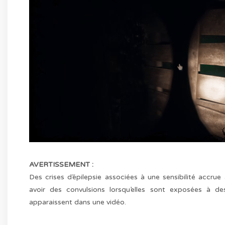
AVERTISSEMENT :
Des crises d’épilepsie associées à une sensibilité accrue
avoir des convulsions lorsqu’elles sont exposées à de
apparaissent dans une vidéo.