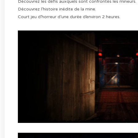
Découvrez les défis auxquels sont confrontés les mineurs.
Découvrez l’histoire inédite de la mine.
Court jeu d’horreur d’une durée d’environ 2 heures.