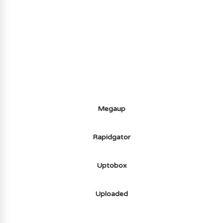
AVOIR LE JEU LÉGALEMENT AVEC LE
MULTIJOUEUR ET A TOUS PETIT PRIX
(-70%) ICI
Megaup
Rapidgator
Uptobox
Uploaded