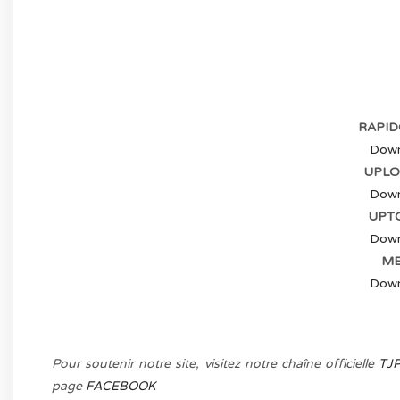
(-70%
RAPID
Down
UPLO
Down
UPT
Down
ME
Down
Pour soutenir notre site, visitez notre chaîne officielle
TJ
page
FACEBOOK