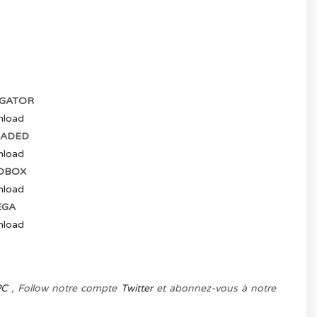
) ICI
GATOR
load
ADED
load
OBOX
load
GA
load
PC
, Follow notre compte
Twitter
et abonnez-vous à notre