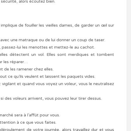
a sécurité, alors écoutez bien.
implique de fouiller les vieilles dames, de garder un œil sur
er avec une matraque ou de lui donner un coup de taser.
té, passez-lui les menottes et mettez-le au cachot.
 elles détectent un vol. Elles sont merdiques et tombent
ur les réparer…
nt de les ramener chez elles.
t ce qu’ils veulent et laissent les paquets vides.
 vigilant et quand vous voyez un voleur, vous le neutralisez
 si des voleurs arrivent, vous pouvez leur tirer dessus.
arché sera à l’affût pour vous.
ttention à ce que vous faites.
 déroulement de votre journée, alors travaillez dur et vous