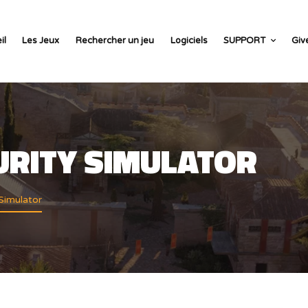
il
Les Jeux
Rechercher un jeu
Logiciels
SUPPORT
Giv
RITY SIMULATOR
Simulator