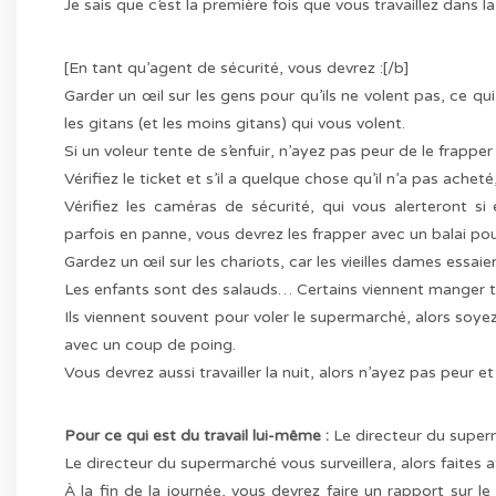
Je sais que c’est la première fois que vous travaillez dans l
[En tant qu’agent de sécurité, vous devrez :[/b]
Garder un œil sur les gens pour qu’ils ne volent pas, ce qui 
les gitans (et les moins gitans) qui vous volent.
Si un voleur tente de s’enfuir, n’ayez pas peur de le frapp
Vérifiez le ticket et s’il a quelque chose qu’il n’a pas ache
Vérifiez les caméras de sécurité, qui vous alerteront si
parfois en panne, vous devrez les frapper avec un balai po
Gardez un œil sur les chariots, car les vieilles dames essaie
Les enfants sont des salauds… Certains viennent manger tou
Ils viennent souvent pour voler le supermarché, alors soyez
avec un coup de poing.
Vous devrez aussi travailler la nuit, alors n’ayez pas peur et
Pour ce qui est du travail lui-même :
Le directeur du superm
Le directeur du supermarché vous surveillera, alors faites a
À la fin de la journée, vous devrez faire un rapport sur le