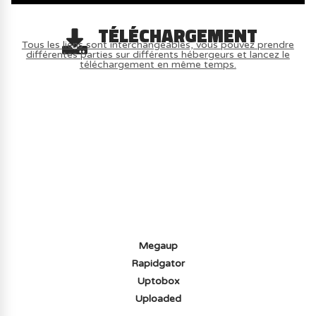
TÉLÉCHARGEMENT
Tous les liens sont interchangeables, vous pouvez prendre
différentes parties sur différents hébergeurs et lancez le
téléchargement en même temps.
AVOIR LE JEU LÉGALEMENT AVEC LE
MULTIJOUEUR ET A TOUS PETIT PRIX
(-70%) ICI
Megaup
Rapidgator
Uptobox
Uploaded