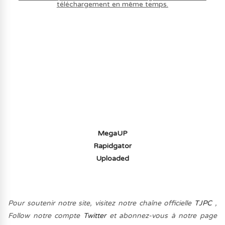
téléchargement en même temps.
AVOIR LE JEU LÉGALEMENT AVEC LE
MULTIJOUEUR ET A TOUS PETIT PRIX
(-70%) ICI
MegaUP
Rapidgator
Uploaded
Pour soutenir notre site, visitez notre chaîne officielle
TJPC
,
Follow notre compte
Twitter
et abonnez-vous à notre page