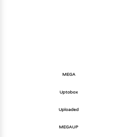
AVOIR LE JEU LÉGALEMENT AVEC LE
MULTIJOUEUR ET A TOUS PETIT PRIX
(-70%) ICI
MEGA
Uptobox
Uploaded
MEGAUP