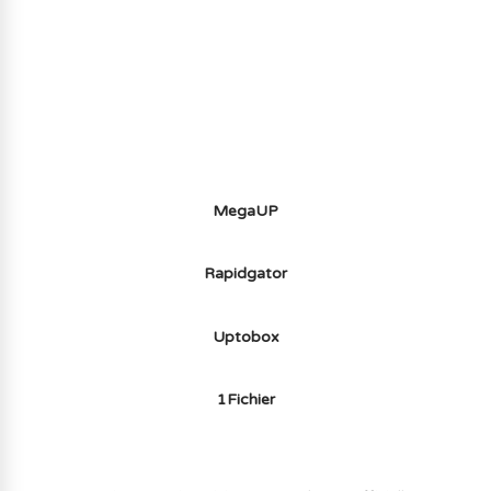
AVOIR LE JEU LÉGALEMENT AVEC LE
MULTIJOUEUR ET A TOUS PETIT PRIX
(-70%) ICI
MegaUP
Rapidgator
Uptobox
1Fichier