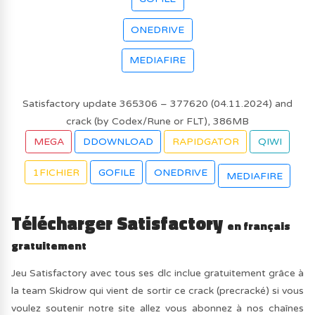
ONEDRIVE
MEDIAFIRE
Satisfactory update 365306 – 377620 (04.11.2024) and
crack (by Codex/Rune or FLT), 386MB
MEGA
DDOWNLOAD
RAPIDGATOR
QIWI
1FICHIER
GOFILE
ONEDRIVE
MEDIAFIRE
Télécharger Satisfactory
en français
gratuitement
Jeu Satisfactory avec tous ses dlc inclue gratuitement grâce à
la team Skidrow qui vient de sortir ce crack (precracké) si vous
voulez soutenir notre site allez vous abonnez à nos chaînes