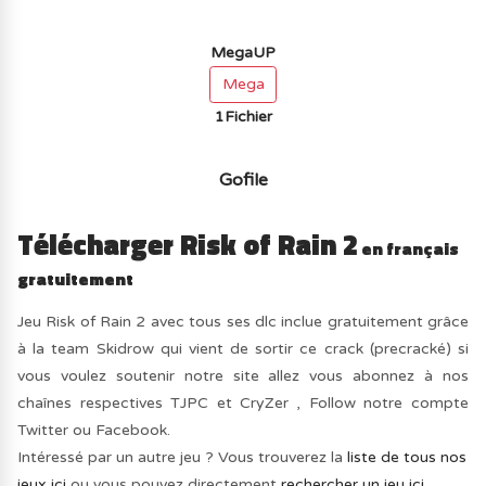
MegaUP
Mega
1Fichier
Gofile
Télécharger Risk of Rain 2
en français
gratuitement
Jeu Risk of Rain 2 avec tous ses dlc inclue gratuitement grâce
à la team Skidrow qui vient de sortir ce crack (precracké) si
vous voulez soutenir notre site allez vous abonnez à nos
chaînes respectives TJPC et CryZer , Follow notre compte
Twitter ou Facebook.
Intéressé par un autre jeu ? Vous trouverez la
liste de tous nos
jeux ici
ou vous pouvez directement
rechercher un jeu ici.