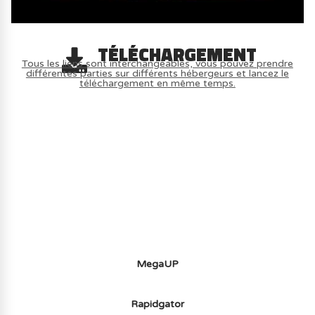
TÉLÉCHARGEMENT
Tous les liens sont interchangeables, vous pouvez prendre
différentes parties sur différents hébergeurs et lancez le
téléchargement en même temps.
AVOIR LE JEU LÉGALEMENT AVEC LE
MULTIJOUEUR ET A TOUS PETIT PRIX
(-70%) ICI
MegaUP
Rapidgator