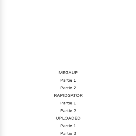
AVOIR LE JEU LÉGALEMENT AVEC LE
MULTIJOUEUR ET A TOUS PETIT PRIX
(-70%) ICI
MEGAUP
Partie 1
Partie 2
RAPIDGATOR
Partie 1
Partie 2
UPLOADED
Partie 1
Partie 2