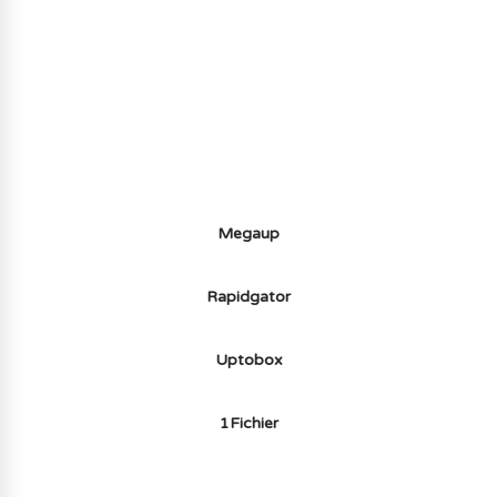
AVOIR LE JEU LÉGALEMENT AVEC LE
MULTIJOUEUR ET A TOUS PETIT PRIX
(-70%) ICI
Megaup
Rapidgator
Uptobox
1Fichier