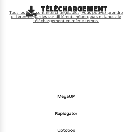
TÉLÉCHARGEMENT
Tous les liens sont interchangeables, vous pouvez prendre
différentes parties sur différents hébergeurs et lancez le
téléchargement en même temps.
AVOIR LE JEU LÉGALEMENT AVEC LE
MULTIJOUEUR ET A TOUS PETIT PRIX
(-70%) ICI
MegaUP
Rapidgator
Uptobox