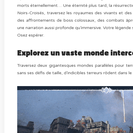
morts éternellement… Une éternité plus tard, la résurrect
Noirs-Croisés, traversez les royaumes des vivants et des
des affrontements de boss colossaux, des combats âpres
une narration aussi profonde qu’immersive. Votre légende s
Osez espérer.
Explorez un vaste monde inter
Traversez deux gigantesques mondes parallèles pour tente
sans ses défis de taille, d’indicibles terreurs rôdent dan