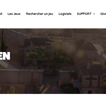
il
Les Jeux
Rechercher un jeu
Logiciels
SUPPORT
Giv
EN