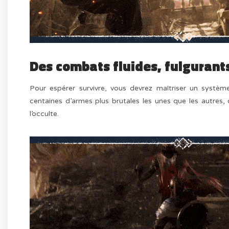
Des combats fluides, fulgurants
Pour espérer survivre, vous devrez maîtriser un systè
centaines d’armes plus brutales les unes que les autres,
l’occulte.