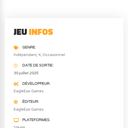
JEU
INFOS
GENRE
Indépendant
K
Occasionnel
DATE DE SORTIE
30 juillet 2025
DÉVELOPPEUR
EagleEye Games
ÉDITEUR
EagleEye Games
PLATEFORMES
Steam