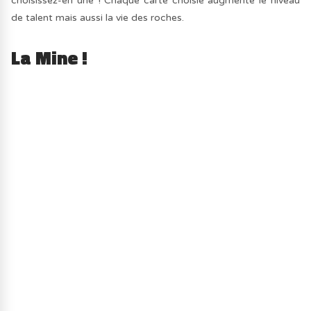
choisissez-en une ! Chaque carte choisie augmente le niveau
de talent mais aussi la vie des roches.
La Mine !