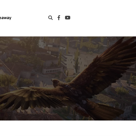
eaway