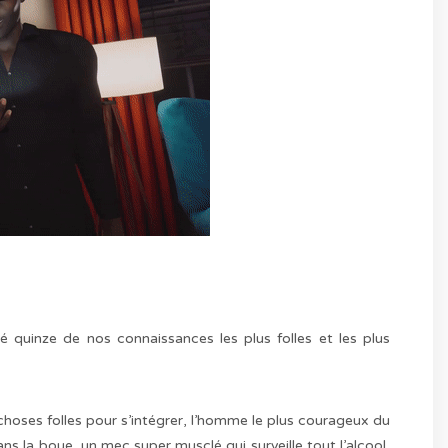
 quinze de nos connaissances les plus folles et les plus
es choses folles pour s’intégrer, l’homme le plus courageux du
ns la boue, un mec super musclé qui surveille tout l’alcool,