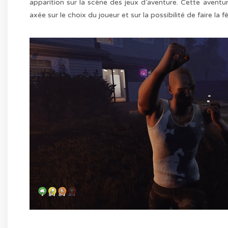
apparition sur la scène des jeux d’aventure. Cette aventur
axée sur le choix du joueur et sur la possibilité de faire 