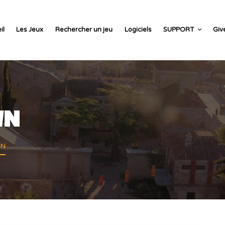
il
Les Jeux
Rechercher un jeu
Logiciels
SUPPORT
Giv
WN
WN