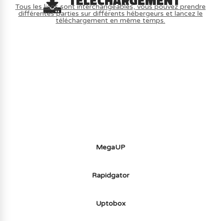
TÉLÉCHARGEMENT
Tous les liens sont interchangeables, vous pouvez prendre
différentes parties sur différents hébergeurs et lancez le
téléchargement en même temps.
AVOIR LE JEU LÉGALEMENT AVEC LE
MULTIJOUEUR ET A TOUS PETIT PRIX
(-70%) ICI
MegaUP
Rapidgator
Uptobox