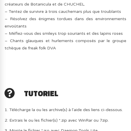
créateurs de Botanicula et de CHUCHEL.
– Tentez de survivre à trois cauchemars plus que troublants
– Résolvez des énigmes tordues dans des environnements
envoûtants
– Méfiez-vous des smileys trop souriants et des lapins roses
– Chants glauques et hurlements composés par le groupe
tchèque de freak folk DVA
TUTORIEL
1. Télécharge la ou les archive(s) à l'aide des liens ci-dessous.
2. Extrais le ou les fichier(s) *.zip avec WinRar ou 7zip.
3. Monte le fichier *.iso avec Daemon Tools Lite.