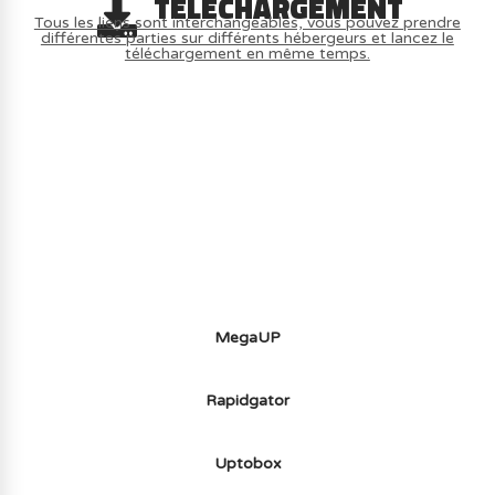
TÉLÉCHARGEMENT
Tous les liens sont interchangeables, vous pouvez prendre
différentes parties sur différents hébergeurs et lancez le
téléchargement en même temps.
AVOIR LE JEU LÉGALEMENT AVEC LE
MULTIJOUEUR ET A TOUS PETIT PRIX
(-70%) ICI
MegaUP
Rapidgator
Uptobox