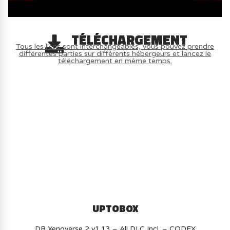
TÉLÉCHARGEMENT
Tous les liens sont interchangeables, vous pouvez prendre
différentes parties sur différents hébergeurs et lancez le
téléchargement en même temps.
AVOIR LE JEU LÉGALEMENT AVEC LE
MULTIJOUEUR ET A TOUS PETIT PRIX
(-70%) ICI
UPTOBOX
DB Xenoverse 2 v1.13 – All DLC Incl. – CODEX